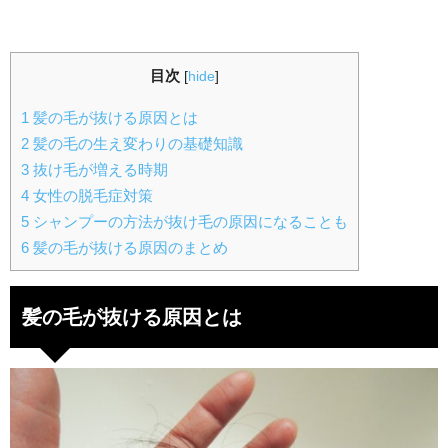
目次
[
hide
]
1
髪の毛が抜ける原因とは
2
髪の毛の生え変わりの基礎知識
3
抜け毛が増える時期
4
女性の脱毛症対策
5
シャンプーの方法が抜け毛の原因になることも
6
髪の毛が抜ける原因のまとめ
髪の毛が抜ける原因とは