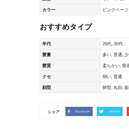
カラー
ピンクベージ
おすすめタイプ
年代
20代, 30代
髪量
多い, 普通, 
髪質
柔らかい, 普通
クセ
弱い, 普通
顔型
卵型, 丸顔, 
シェア
Facebook
Twitter