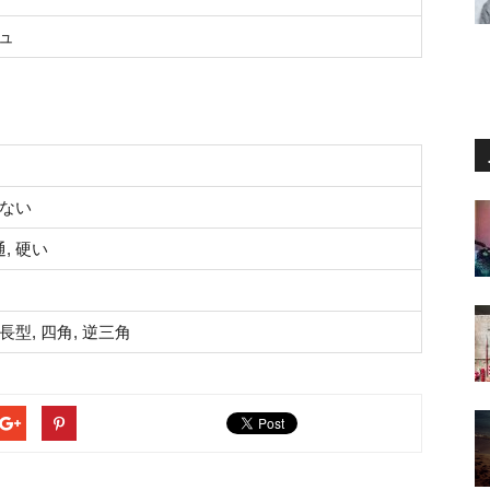
ュ
少ない
, 硬い
面長型, 四角, 逆三角