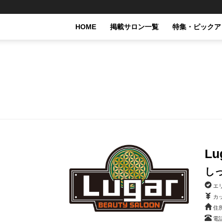
HOME
掲載サロン一覧
特集・ピックア
L
し
エ
カッ
住所
電