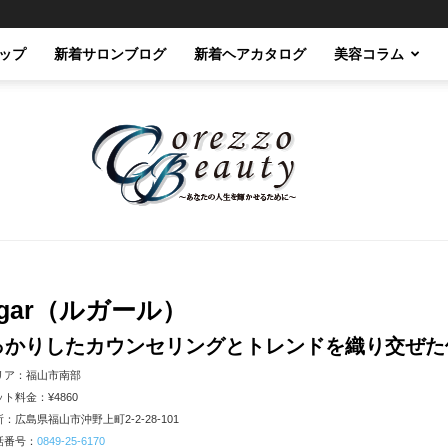
ップ
新着サロンブログ
新着ヘアカタログ
美容コラム
Corezzo
ugar（ルガール）
っかりしたカウンセリングとトレンドを織り交ぜた
リア：福山市南部
ト料金：¥4860
：広島県福山市沖野上町2-2-28-101
話番号：
0849-25-6170
Beauty