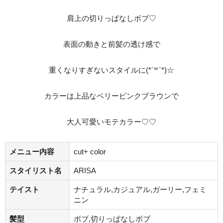
肩上の切りっぱなしボブ♡
表面の動きと前髪の透け感で
重くなりすぎないスタイルに(*´꒳`*)☆
カラーは上品なベリーピンクブラウンで
大人可愛いモテカラー♡♡
メニュー内容
cut+ color
スタイリスト名
ARISA
テイスト
ナチュラル,カジュアル,ガーリー,フェミ
ニン
髪型
ボブ,切りっぱなしボブ