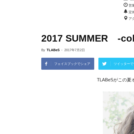
営業
定
アク
2017 SUMMER -colo
By
TLABeS
-
2017年7月2日
フェイスブックでシェア
ツイッターで
TLABeSがこの