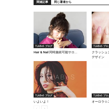
関連記事
同じ著者から
TLABeS ブログ
TLABeS ブロ
Hair & Nail 同時施術可能サロ...
クラッシュ
デザイン
TLABeS ブログ
TLABeS ブロ
いよいよ！
オーロラ☆