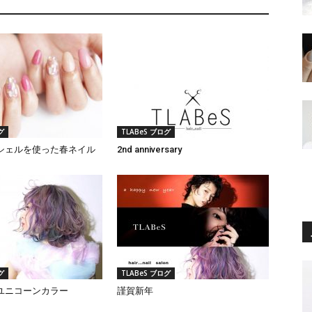
グ
TLABeS ブログ
シェルを使った春ネイル
2nd anniversary
グ
TLABeS ブログ
ユニコーンカラー
謹賀新年