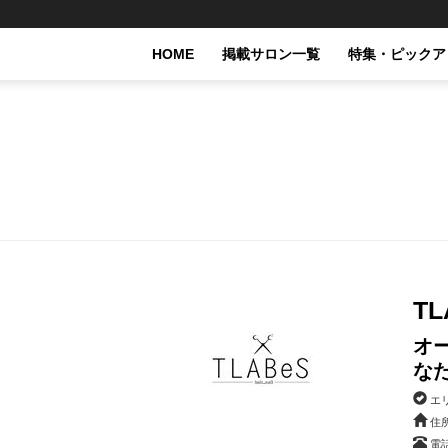
HOME
掲載サロン一覧
特集・ピックア
T
オ
な
エ
住所
電