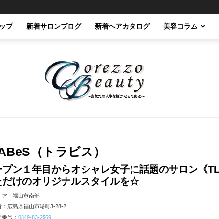
ップ
新着サロンブログ
新着ヘアカタログ
美容コラム
Corezzo
LABeS（トラビス）
ープン１年目からオシャレ女子に話題のサロン《TL
ただけのオリジナルスタイルを☆
リア：福山市南部
：広島県福山市曙町3-28-2
Beauty
話番号：
0849-83-2569