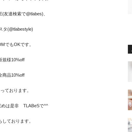
E(友達検索で@tlabes)、
(@tlabestyle)
DMでもOKです。
新規様10%off
全商品10%off
なっております。
めは是非 TLABeSで^^
ちしております。