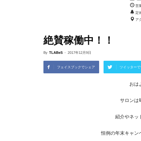
営業
定
アク
絶賛稼働中！！
By
TLABeS
-
2017年12月9日
フェイスブックでシェア
ツイッターで
おは
サロンは
紹介やネッ
恒例の年末キャン