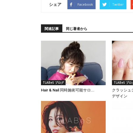
シェア
Facebook
Twitter
関連記事
同じ著者から
TLABeS ブログ
TLABeS ブロ
Hair & Nail 同時施術可能サロ...
クラッシュ
デザイン