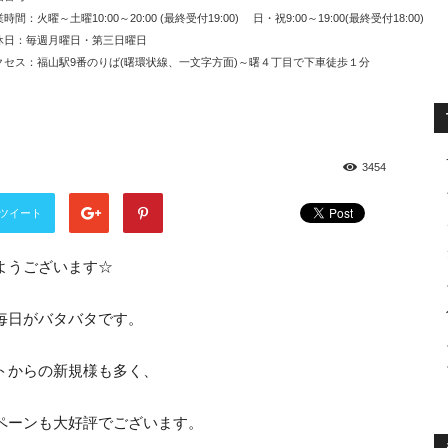
時間：火曜～土曜10:00～20:00 (最終受付19:00) 日・祝9:00～19:00(最終受付18:00)
休日：毎週月曜日・第三日曜日
セス：福山駅9番のりば(曙環状線、一文字方面)～曙４丁目で下車徒歩１分
3454
ツイート
ようございます☆
毎日がバタバタです。
トからの新規様も多く、
ペーンも大好評でございます。