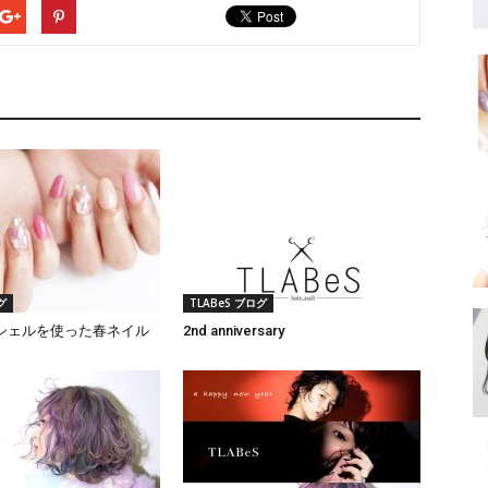
グ
TLABeS ブログ
シェルを使った春ネイル
2nd anniversary