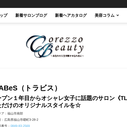
ップ
新着サロンブログ
新着ヘアカタログ
美容コラム
Corezzo
LABeS（トラビス）
ープン１年目からオシャレ女子に話題のサロン《TL
ただけのオリジナルスタイルを☆
リア：福山市南部
：広島県福山市曙町3-28-2
Beauty
話番号：
0849-83-2569