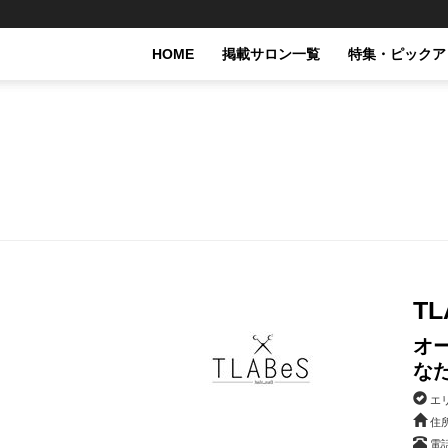
HOME
掲載サロン一覧
特集・ピックア
T
オ
な
エ
住所
電