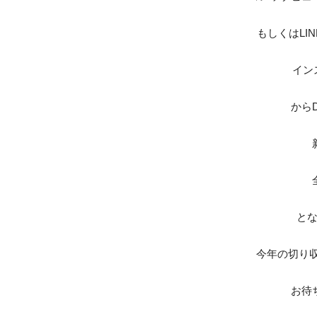
もしくはLIN
インスタ
から
と
今年の切り収
お待