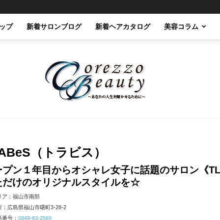
ップ
新着サロンブログ
新着ヘアカタログ
美容コラム
Corezzo
LABeS（トラビス）
ープン１年目からオシャレ女子に話題のサロン《TL
ただけのオリジナルスタイルを☆
リア：福山市南部
：広島県福山市曙町3-28-2
Beauty
話番号：
0849-83-2569