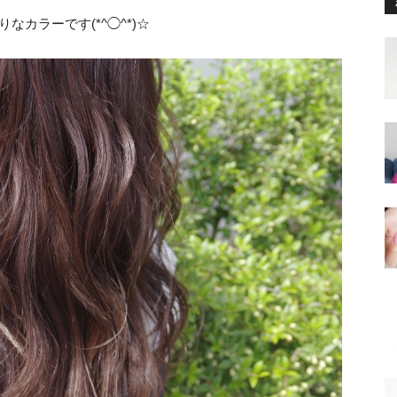
なカラーです(*^◯^*)☆