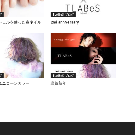
グ
TLABeS ブログ
シェルを使った春ネイル
2nd anniversary
グ
TLABeS ブログ
ユニコーンカラー
謹賀新年