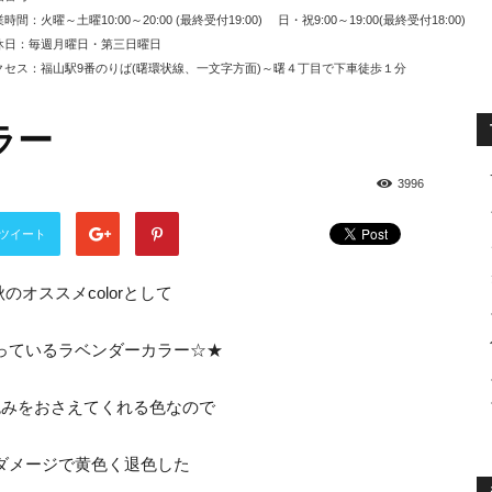
時間：火曜～土曜10:00～20:00 (最終受付19:00) 日・祝9:00～19:00(最終受付18:00)
休日：毎週月曜日・第三日曜日
セス：福山駅9番のりば(曙環状線、一文字方面)～曙４丁目で下車徒歩１分
ラー
3996
ツイート
秋のオススメcolorとして
っているラベンダーカラー☆★
色みをおさえてくれる色なので
ダメージで黄色く退色した