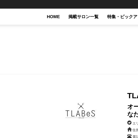
HOME
掲載サロン一覧
特集・ピックア
T
オ
な
エ
住所
電