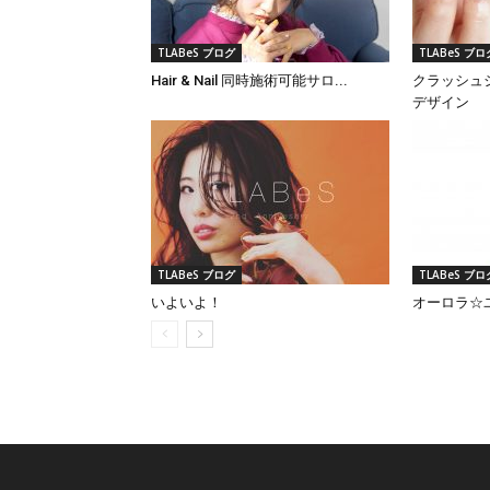
TLABeS ブログ
TLABeS ブロ
Hair & Nail 同時施術可能サロ...
クラッシュ
デザイン
TLABeS ブログ
TLABeS ブロ
いよいよ！
オーロラ☆