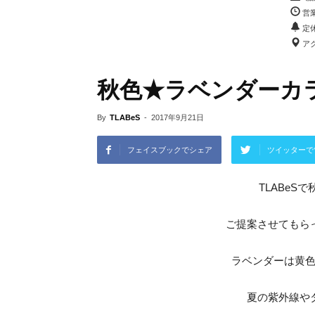
営業
定
アク
秋色★ラベンダーカ
By
TLABeS
-
2017年9月21日
フェイスブックでシェア
ツイッターで
TLABeSで
ご提案させてもら
ラベンダーは黄
夏の紫外線や