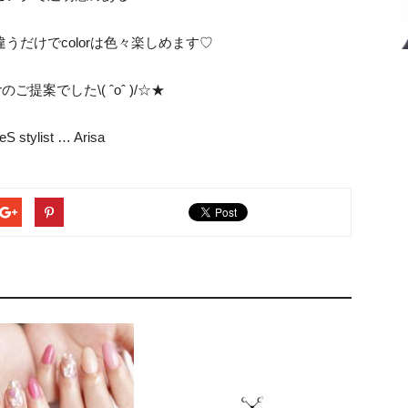
うだけでcolorは色々楽しめます♡
のご提案でした\( ˆoˆ )/☆★
S stylist … Arisa